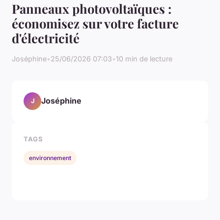
Panneaux photovoltaïques :
économisez sur votre facture
d'électricité
Joséphine
•
25/06/2026 07:03
•
10 min de lecture
Joséphine
J
TAGS
environnement