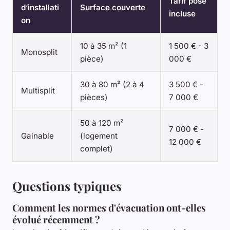
Tarif pose
d’installati
Surface couverte
incluse
on
10 à 35 m² (1
1 500 € - 3
Monosplit
pièce)
000 €
30 à 80 m² (2 à 4
3 500 € -
Multisplit
pièces)
7 000 €
50 à 120 m²
7 000 € -
Gainable
(logement
12 000 €
complet)
Questions typiques
Comment les normes d'évacuation ont-elles
évolué récemment ?