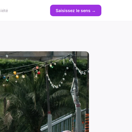
iété
Saisissez le sens →