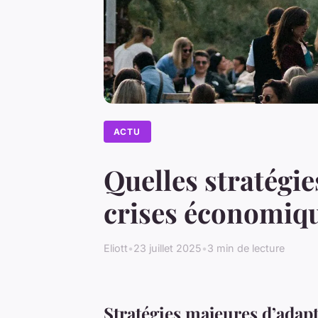
ACTU
Quelles stratégie
crises économiq
Eliott
•
23 juillet 2025
•
3 min de lecture
Stratégies majeures d’adapt