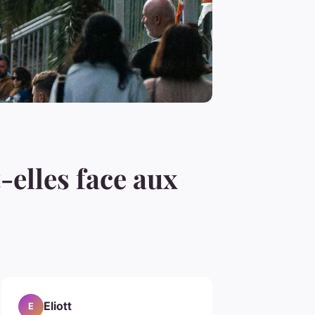
-elles face aux
Eliott
E